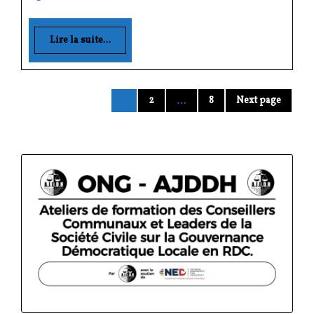
Lire la suite...
2
8
Next page
1
…