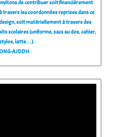
invitons de contribuer soit financièrement
à travers les coordonnées reprises dans ce
design, soit matériellement à travers des
kits scolaires (uniforme, sacs au dos, cahier,
stylos, latte…).
ONG-AJDDH