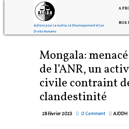
A PR
NOS 
Actions pour La Justice, Le Développement et Les
Droits Humains
Mongala: menacé 
de l’ANR, un activ
civile contraint d
clandestinité
28 février 2023
0 Comment
AJDDH